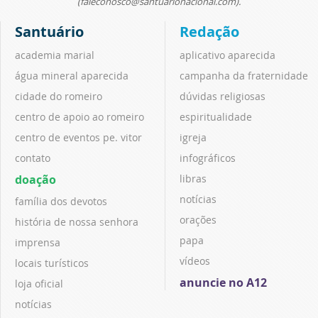
(faleconosco@santuarionacional.com).
Santuário
Redação
academia marial
aplicativo aparecida
água mineral aparecida
campanha da fraternidade
cidade do romeiro
dúvidas religiosas
centro de apoio ao romeiro
espiritualidade
centro de eventos pe. vitor
igreja
contato
infográficos
doação
libras
notícias
família dos devotos
orações
história de nossa senhora
papa
imprensa
vídeos
locais turísticos
anuncie no A12
loja oficial
notícias