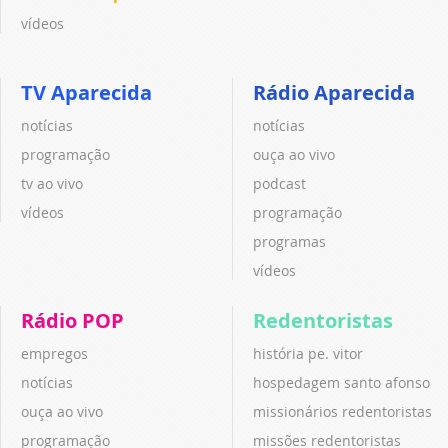
vídeos
TV Aparecida
Rádio Aparecida
notícias
notícias
programação
ouça ao vivo
tv ao vivo
podcast
vídeos
programação
programas
vídeos
Rádio POP
Redentoristas
empregos
história pe. vitor
notícias
hospedagem santo afonso
ouça ao vivo
missionários redentoristas
programação
missões redentoristas