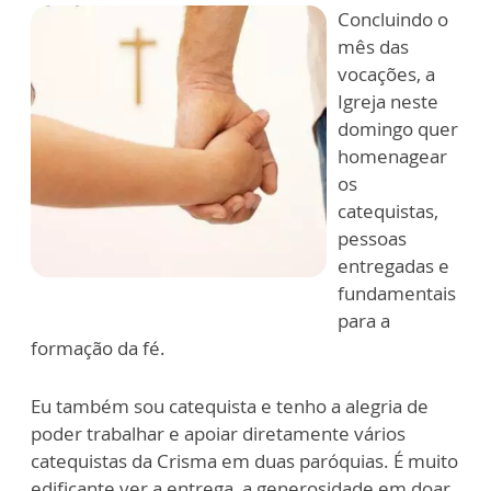
Concluindo o
mês das
vocações, a
Igreja neste
domingo quer
homenagear
os
catequistas,
pessoas
entregadas e
fundamentais
para a
formação da fé.
Eu também sou catequista e tenho a alegria de
poder trabalhar e apoiar diretamente vários
catequistas da Crisma em duas paróquias. É muito
edificante ver a entrega, a generosidade em doar