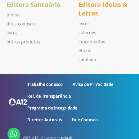
Editora Santuário
Editora Ideias &
Letras
bíblias
livros
deus conosco
coleções
livros
lançamentos
outros produtos
ebook
catálogo
Trabalhe conosco
Aviso de Privacidade
Rel. de Transparência
Programa de Integridade
Direitos Autorais
Fale Conosco
© 2007 - 2026. A12 - Conectados pela fé.