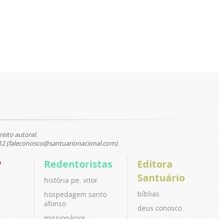
reito autoral.
12 (faleconosco@santuarionacional.com).
P
Redentoristas
Editora
Santuário
história pe. vitor
bíblias
hospedagem santo
afonso
deus conosco
missionários