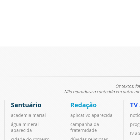
Os textos, fo
Não reproduza o conteúdo em outro meio
Santuário
Redação
TV
academia marial
aplicativo aparecida
notí
água mineral
campanha da
prog
aparecida
fraternidade
tv ao
cidade do romeiro
dúvidas religiosas