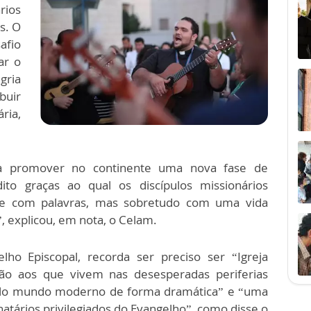
rios
s. O
afio
ar o
gria
buir
ria,
 a promover no continente uma nova fase de
ito graças ao qual os discípulos missionários
e com palavras, mas sobretudo com uma vida
, explicou, em nota, o Celam.
lho Episcopal, recorda ser preciso ser “Igreja
ção aos que vivem nas desesperadas periferias
 pelo mundo moderno de forma dramática” e “uma
natários privilegiados do Evangelho”, como disse o