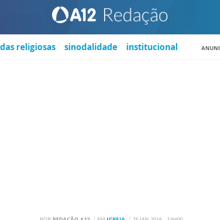
das religiosas
sinodalidade
institucional
ANUNC
POR
REDAÇÃO A12
EM
IGREJA
25 JAN 2016 - 14H00