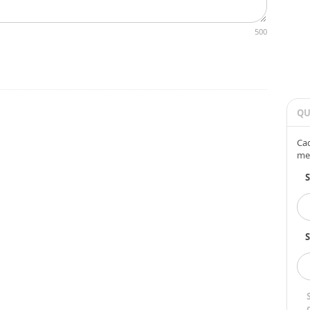
500
QU
Cad
me
S