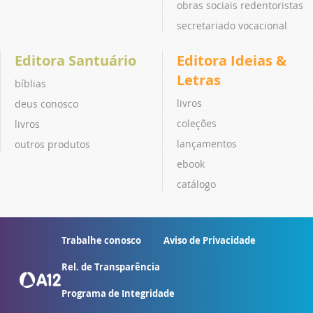
obras sociais redentoristas
secretariado vocacional
Editora Santuário
Editora Ideias &
Letras
bíblias
livros
deus conosco
coleções
livros
lançamentos
outros produtos
ebook
catálogo
Trabalhe conosco
Aviso de Privacidade
Rel. de Transparência
Programa de Integridade