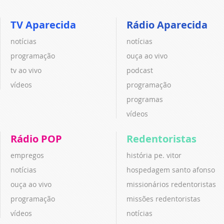
TV Aparecida
Rádio Aparecida
notícias
notícias
programação
ouça ao vivo
tv ao vivo
podcast
vídeos
programação
programas
vídeos
Rádio POP
Redentoristas
empregos
história pe. vitor
notícias
hospedagem santo afonso
ouça ao vivo
missionários redentoristas
programação
missões redentoristas
vídeos
notícias