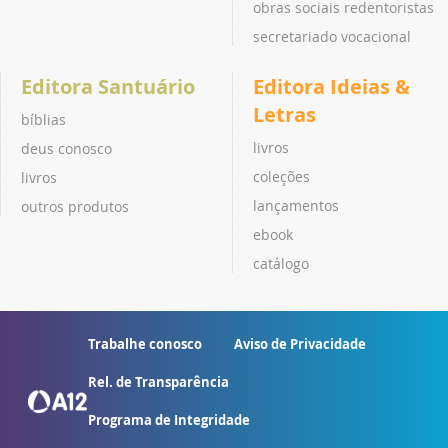
obras sociais redentoristas
secretariado vocacional
Editora Santuário
Editora Ideias &
Letras
bíblias
livros
deus conosco
coleções
livros
lançamentos
outros produtos
ebook
catálogo
Trabalhe conosco
Aviso de Privacidade
Rel. de Transparência
Programa de Integridade