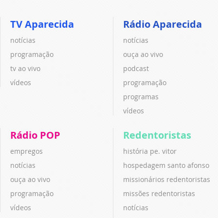
TV Aparecida
Rádio Aparecida
notícias
notícias
programação
ouça ao vivo
tv ao vivo
podcast
vídeos
programação
programas
vídeos
Rádio POP
Redentoristas
empregos
história pe. vitor
notícias
hospedagem santo afonso
ouça ao vivo
missionários redentoristas
programação
missões redentoristas
vídeos
notícias