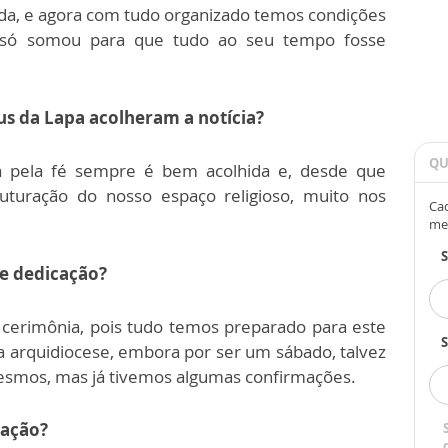
da, e agora com tudo organizado temos condições
o só somou para que tudo ao seu tempo fosse
us da Lapa acolheram a notícia?
QU
da pela fé sempre é bem acolhida e, desde que
turação do nosso espaço religioso, muito nos
Cad
me
de dedicação?
 cerimônia, pois tudo temos preparado para este
S
arquidiocese, embora por ser um sábado, talvez
mesmos, mas já tivemos algumas confirmações.
ação?​