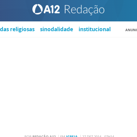
das religiosas
sinodalidade
institucional
ANUNC
POR
REDAÇÃO A12
EM
IGREJA
27 DEZ 2014 - 07H14