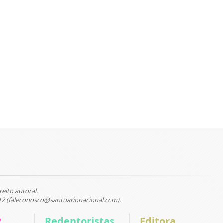
reito autoral.
12 (faleconosco@santuarionacional.com).
P
Redentoristas
Editora