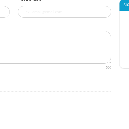
SI
500