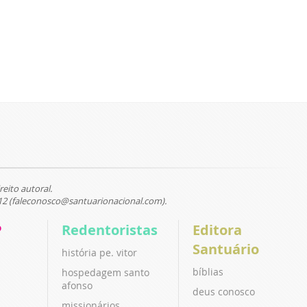
reito autoral.
12 (faleconosco@santuarionacional.com).
P
Redentoristas
Editora
Santuário
história pe. vitor
bíblias
hospedagem santo
afonso
deus conosco
missionários