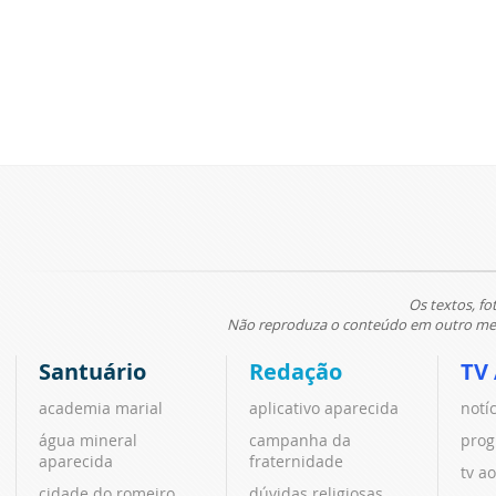
Os textos, fo
Não reproduza o conteúdo em outro meio
Santuário
Redação
TV
academia marial
aplicativo aparecida
notí
água mineral
campanha da
prog
aparecida
fraternidade
tv ao
cidade do romeiro
dúvidas religiosas