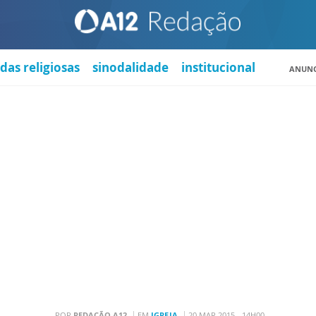
das religiosas
sinodalidade
institucional
ANUNC
POR
REDAÇÃO A12
EM
IGREJA
20 MAR 2015 - 14H00