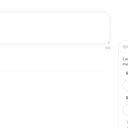
QU
500
Cad
me
S