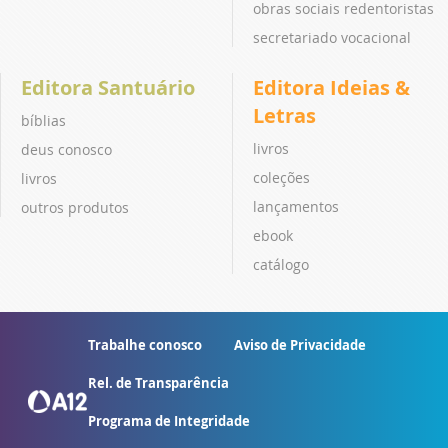
obras sociais redentoristas
secretariado vocacional
Editora Santuário
Editora Ideias &
Letras
bíblias
livros
deus conosco
coleções
livros
lançamentos
outros produtos
ebook
catálogo
Trabalhe conosco
Aviso de Privacidade
Rel. de Transparência
Programa de Integridade