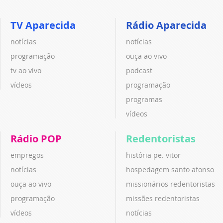
TV Aparecida
Rádio Aparecida
notícias
notícias
programação
ouça ao vivo
tv ao vivo
podcast
vídeos
programação
programas
vídeos
Rádio POP
Redentoristas
empregos
história pe. vitor
notícias
hospedagem santo afonso
ouça ao vivo
missionários redentoristas
programação
missões redentoristas
vídeos
notícias