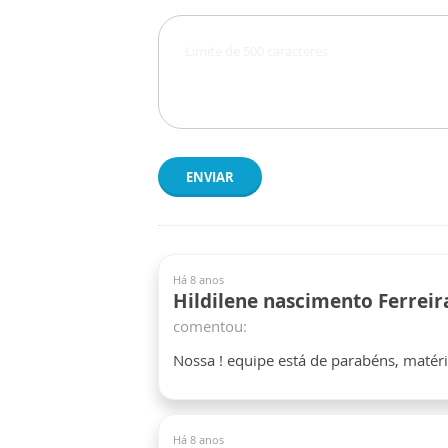
ENVIAR
Há 8 anos
Hildilene nascimento Ferreir
comentou:
Nossa ! equipe está de parabéns, matér
Há 8 anos