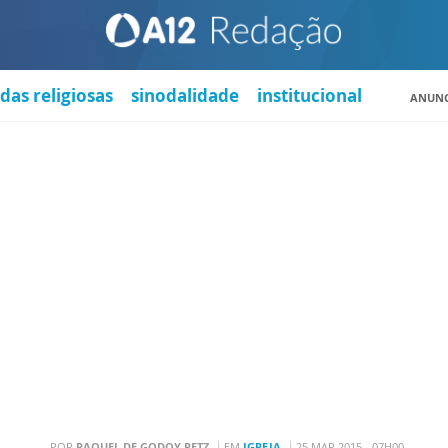
das religiosas
sinodalidade
institucional
ANUNC
POR
RAQUEL DE GODOY RETZ
EM
IGREJA
25 MAR 2015 - 07H00