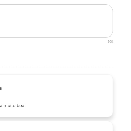
500
a
ia muito boa