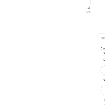
500
QU
Cad
me
S