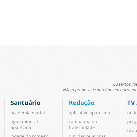
Os textos, fo
Não reproduza o conteúdo em outro meio
Santuário
Redação
TV
academia marial
aplicativo aparecida
notí
água mineral
campanha da
prog
aparecida
fraternidade
tv ao
cidade do romeiro
dúvidas religiosas