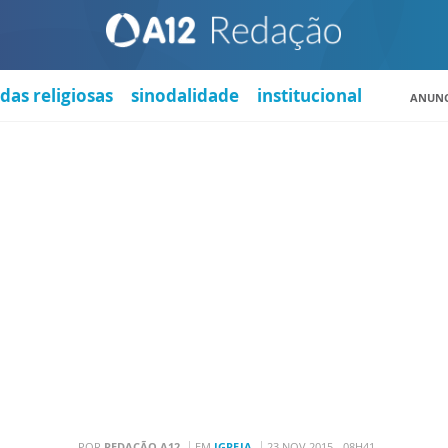
das religiosas
sinodalidade
institucional
ANUNC
POR
REDAÇÃO A12
EM
IGREJA
23 NOV 2015 - 08H41