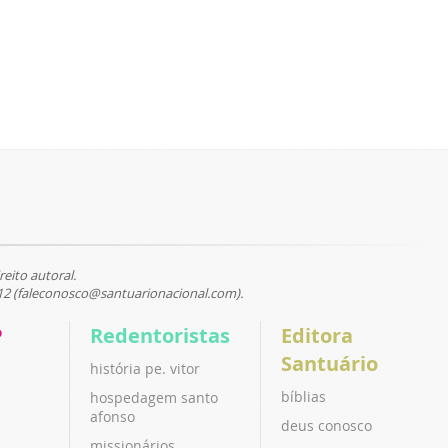
reito autoral.
12 (faleconosco@santuarionacional.com).
P
Redentoristas
Editora
Santuário
história pe. vitor
bíblias
hospedagem santo
afonso
deus conosco
missionários