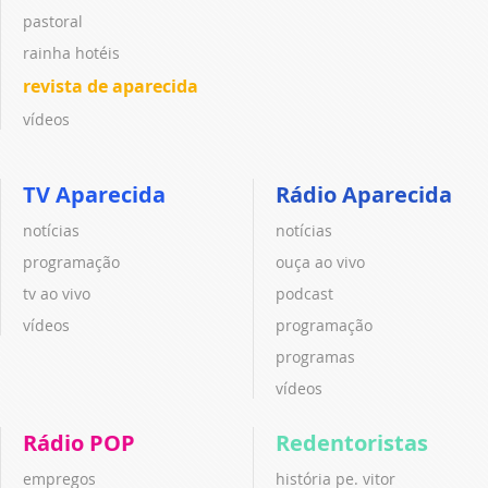
pastoral
rainha hotéis
revista de aparecida
vídeos
TV Aparecida
Rádio Aparecida
notícias
notícias
programação
ouça ao vivo
tv ao vivo
podcast
vídeos
programação
programas
vídeos
Rádio POP
Redentoristas
empregos
história pe. vitor