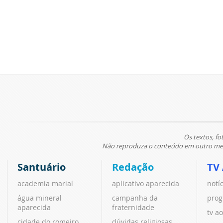
Os textos, fo
Não reproduza o conteúdo em outro meio
Santuário
Redação
TV
academia marial
aplicativo aparecida
notí
água mineral
campanha da
prog
aparecida
fraternidade
tv ao
cidade do romeiro
dúvidas religiosas