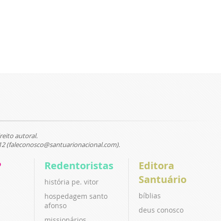
reito autoral.
12 (faleconosco@santuarionacional.com).
P
Redentoristas
Editora
Santuário
história pe. vitor
bíblias
hospedagem santo
afonso
deus conosco
missionários