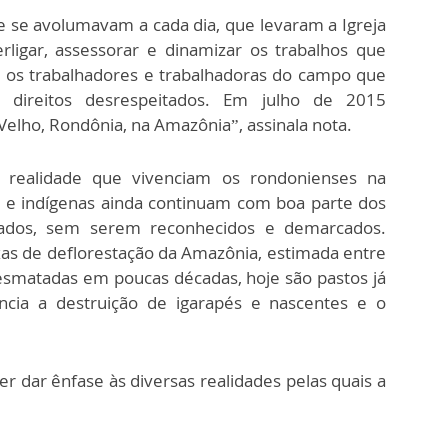
e se avolumavam a cada dia, que levaram a Igreja
rligar, assessorar e dinamizar os trabalhos que
r os trabalhadores e trabalhadoras do campo que
s direitos desrespeitados. Em julho de 2015
lho, Rondônia, na Amazônia”, assinala nota.
a realidade que vivenciam os rondonienses na
os e indígenas ainda continuam com boa parte dos
lentados, sem serem reconhecidos e demarcados.
as de deflorestação da Amazônia, estimada entre
esmatadas em poucas décadas, hoje são pastos já
cia a destruição de igarapés e nascentes e o
er dar ênfase às diversas realidades pelas quais a