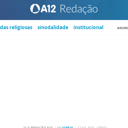
das religiosas
sinodalidade
institucional
ANUNC
POR
REDAÇÃO A12
EM
IGREJA
12 JUL 2015 - 07H10