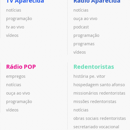
TV Aparecida
Rádio Aparecida
notícias
notícias
programação
ouça ao vivo
tv ao vivo
podcast
vídeos
programação
programas
vídeos
Rádio POP
Redentoristas
empregos
história pe. vitor
notícias
hospedagem santo afonso
ouça ao vivo
missionários redentoristas
programação
missões redentoristas
vídeos
notícias
obras sociais redentoristas
secretariado vocacional