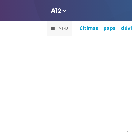
últimas
papa
dúvi
MENU
PO