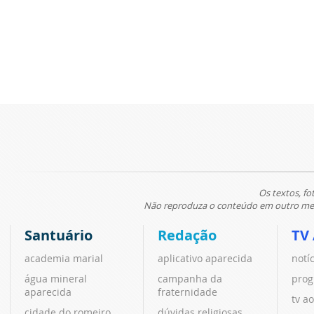
Os textos, fo
Não reproduza o conteúdo em outro meio
Santuário
Redação
TV
academia marial
aplicativo aparecida
notí
água mineral
campanha da
prog
aparecida
fraternidade
tv ao
cidade do romeiro
dúvidas religiosas