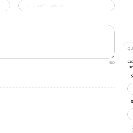
QU
Cad
500
me
S