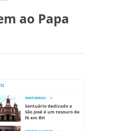
em ao Papa
A12
SANTUÁRIOS
Santuário dedicado a
São José é um tesouro de
fé em BH