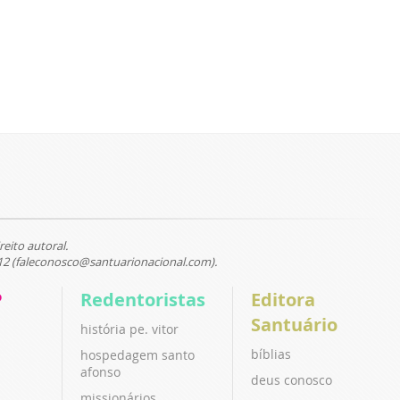
reito autoral.
12 (faleconosco@santuarionacional.com).
P
Redentoristas
Editora
Santuário
história pe. vitor
bíblias
hospedagem santo
afonso
deus conosco
missionários