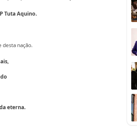
P Tuta Aquino.
 desta nação.
ais,
ido
da eterna.