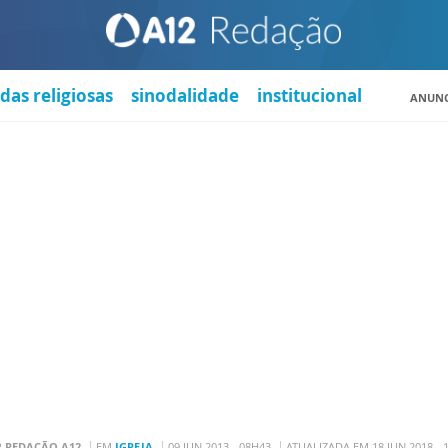
das religiosas
sinodalidade
institucional
ANUNC
R
REDAÇÃO A12
EM
IGREJA
09 JUN 2013 - 08H43
ATUALIZADA EM 18 JUN 2018 - 