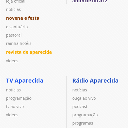
anuncie no A12
loja oficial
notícias
novena e festa
o santuário
pastoral
rainha hotéis
revista de aparecida
vídeos
TV Aparecida
Rádio Aparecida
notícias
notícias
programação
ouça ao vivo
tv ao vivo
podcast
vídeos
programação
programas