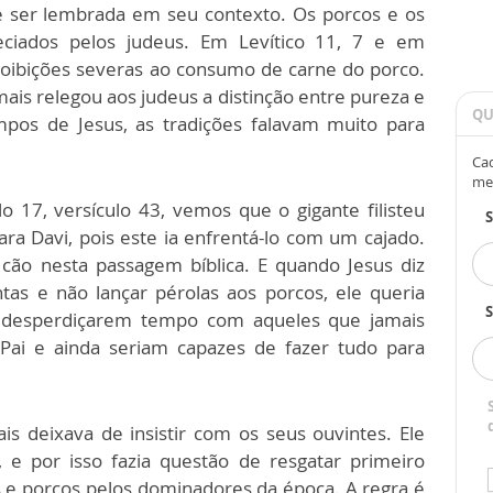
e ser lembrada em seu contexto. Os porcos e os
ciados pelos judeus. Em Levítico 11, 7 e em
oibições severas ao consumo de carne do porco.
mais relegou aos judeus a distinção entre pureza e
QU
pos de Jesus, as tradições falavam muito para
Cad
me
o 17, versículo 43, vemos que o gigante filisteu
ra Davi, pois este ia enfrentá-lo com um cajado.
 cão nesta passagem bíblica. E quando Jesus diz
tas e não lançar pérolas aos porcos, ele queria
S
ão desperdiçarem tempo com aqueles que jamais
 Pai e ainda seriam capazes de fazer tudo para
s deixava de insistir com os seus ouvintes. Ele
 e por isso fazia questão de resgatar primeiro
 e porcos pelos dominadores da época. A regra é