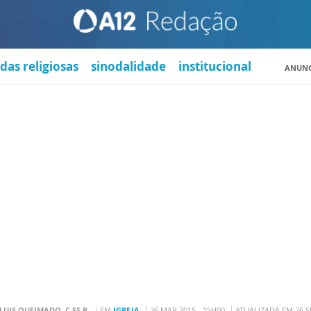
das religiosas
sinodalidade
institucional
ANUNC
 LUIS QUEIMADO, C.SS.R.
EM
IGREJA
26 MAR 2015 - 15H00
ATUALIZADA EM 26 SE