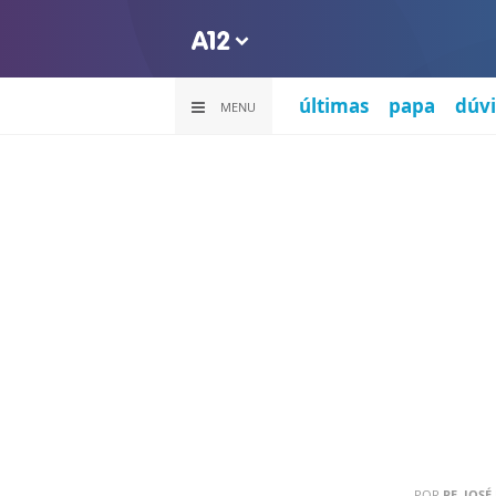
últimas
papa
dúvi
MENU
POR
PE. JOSÉ