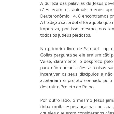
A dureza das palavras de Jesus dev
cães eram os animais menos apre
Deuteronômio 14, 8 encontramos pr
A tradição sacerdotal foi aquela que 
impureza, por isso mesmo, nos tem
todos os judeus piedosos.
No primeiro livro de Samuel, capítul
Golias pergunta se ele era um cão pa
Vê-se, claramente, o desprezo pelo
para não dar aos cães as coisas san
incentivar os seus discípulos a n
aceitariam o projeto confiado pelo
destruir o Projeto do Reino.
Por outro lado, o mesmo Jesus jamai
tinha muita esperança nas pessoas,
aqueles que eram considerados cães