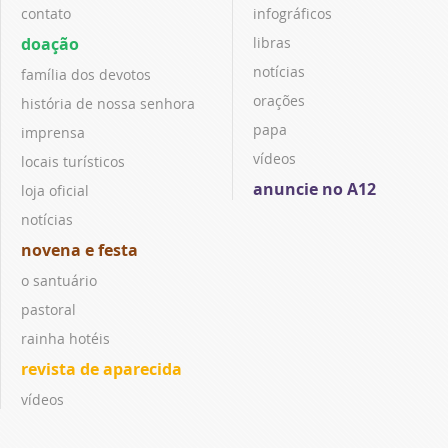
contato
infográficos
doação
libras
notícias
família dos devotos
orações
história de nossa senhora
papa
imprensa
vídeos
locais turísticos
anuncie no A12
loja oficial
notícias
novena e festa
o santuário
pastoral
rainha hotéis
revista de aparecida
vídeos