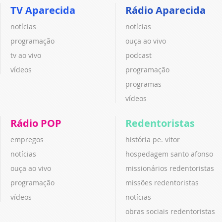
TV Aparecida
Rádio Aparecida
notícias
notícias
programação
ouça ao vivo
tv ao vivo
podcast
vídeos
programação
programas
vídeos
Rádio POP
Redentoristas
empregos
história pe. vitor
notícias
hospedagem santo afonso
ouça ao vivo
missionários redentoristas
programação
missões redentoristas
vídeos
notícias
obras sociais redentoristas