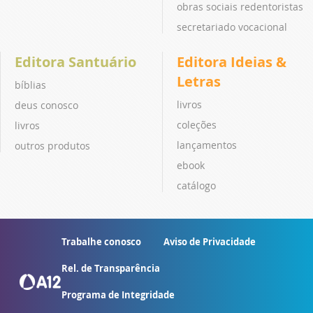
obras sociais redentoristas
secretariado vocacional
Editora Santuário
Editora Ideias &
Letras
bíblias
livros
deus conosco
coleções
livros
lançamentos
outros produtos
ebook
catálogo
Trabalhe conosco
Aviso de Privacidade
Rel. de Transparência
Programa de Integridade