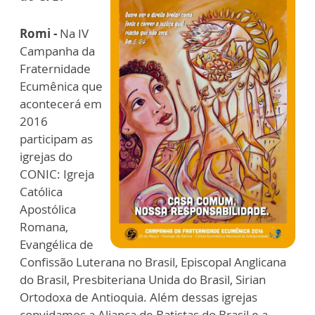
Romi -
Na IV
Campanha da
Fraternidade
Ecumênica que
acontecerá em
2016
participam as
igrejas do
CONIC: Igreja
Católica
Apostólica
Romana,
Evangélica de
Confissão Luterana no Brasil, Episcopal Anglicana
do Brasil, Presbiteriana Unida do Brasil, Sirian
Ortodoxa de Antioquia. Além dessas igrejas
convidamos a Aliança de Batistas do Brasil e a