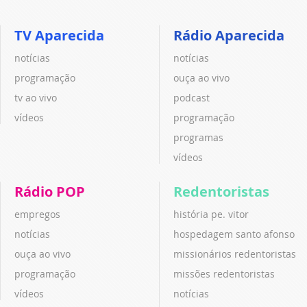
TV Aparecida
Rádio Aparecida
notícias
notícias
programação
ouça ao vivo
tv ao vivo
podcast
vídeos
programação
programas
vídeos
Rádio POP
Redentoristas
empregos
história pe. vitor
notícias
hospedagem santo afonso
ouça ao vivo
missionários redentoristas
programação
missões redentoristas
vídeos
notícias