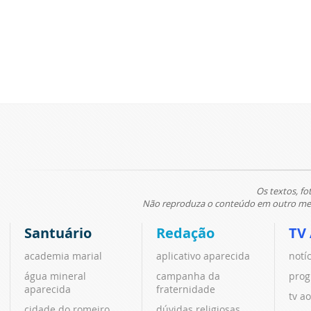
Os textos, fo
Não reproduza o conteúdo em outro meio
Santuário
Redação
TV
academia marial
aplicativo aparecida
notí
água mineral
campanha da
prog
aparecida
fraternidade
tv ao
cidade do romeiro
dúvidas religiosas