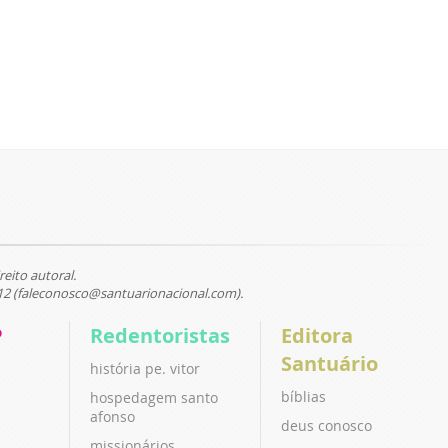
reito autoral.
12 (faleconosco@santuarionacional.com).
P
Redentoristas
Editora
Santuário
história pe. vitor
bíblias
hospedagem santo
afonso
deus conosco
missionários