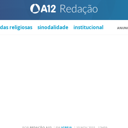
das religiosas
sinodalidade
institucional
ANUNC
POR
REDAÇÃO A12
EM
IGREJA
10 NOV 2015 - 12H59