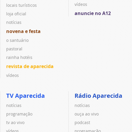
vídeos
locais turísticos
anuncie no A12
loja oficial
notícias
novena e festa
o santuário
pastoral
rainha hotéis
revista de aparecida
vídeos
TV Aparecida
Rádio Aparecida
notícias
notícias
programação
ouça ao vivo
tv ao vivo
podcast
vídeos
programação