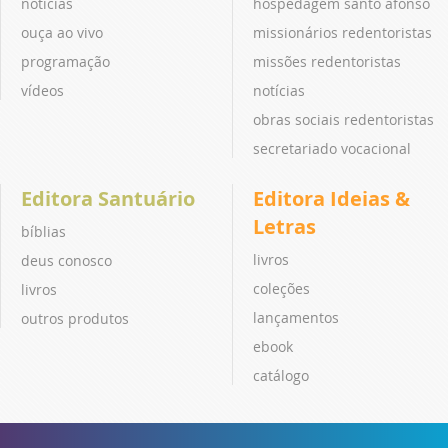
notícias
hospedagem santo afonso
ouça ao vivo
missionários redentoristas
programação
missões redentoristas
vídeos
notícias
obras sociais redentoristas
secretariado vocacional
Editora Santuário
Editora Ideias &
Letras
bíblias
livros
deus conosco
coleções
livros
lançamentos
outros produtos
ebook
catálogo