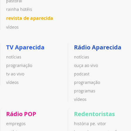
pastoral
rainha hotéis
revista de aparecida
vídeos
TV Aparecida
Rádio Aparecida
notícias
notícias
programação
ouça ao vivo
tv ao vivo
podcast
vídeos
programação
programas
vídeos
Rádio POP
Redentoristas
empregos
história pe. vitor