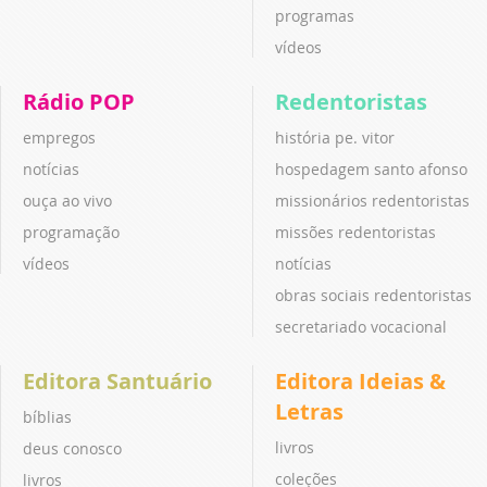
programas
vídeos
Rádio POP
Redentoristas
empregos
história pe. vitor
notícias
hospedagem santo afonso
ouça ao vivo
missionários redentoristas
programação
missões redentoristas
vídeos
notícias
obras sociais redentoristas
secretariado vocacional
Editora Santuário
Editora Ideias &
Letras
bíblias
livros
deus conosco
coleções
livros