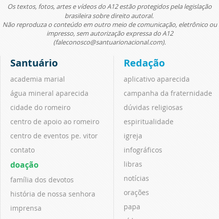
Os textos, fotos, artes e vídeos do A12 estão protegidos pela legislação
brasileira sobre direito autoral.
Não reproduza o conteúdo em outro meio de comunicação, eletrônico ou
impresso, sem autorização expressa do A12
(faleconosco@santuarionacional.com).
Santuário
Redação
academia marial
aplicativo aparecida
água mineral aparecida
campanha da fraternidade
cidade do romeiro
dúvidas religiosas
centro de apoio ao romeiro
espiritualidade
centro de eventos pe. vitor
igreja
contato
infográficos
doação
libras
notícias
família dos devotos
orações
história de nossa senhora
papa
imprensa