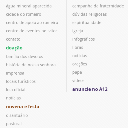
água mineral aparecida
campanha da fraternidade
cidade do romeiro
dúvidas religiosas
centro de apoio ao romeiro
espiritualidade
centro de eventos pe. vitor
igreja
contato
infográficos
doação
libras
notícias
família dos devotos
orações
história de nossa senhora
papa
imprensa
vídeos
locais turísticos
anuncie no A12
loja oficial
notícias
novena e festa
o santuário
pastoral