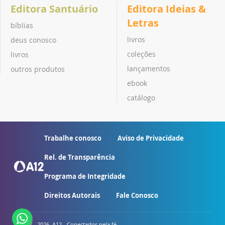
Editora Santuário
Editora Ideias &
Letras
bíblias
livros
deus conosco
coleções
livros
lançamentos
outros produtos
ebook
catálogo
Trabalhe conosco
Aviso de Privacidade
Rel. de Transparência
Programa de Integridade
Direitos Autorais
Fale Conosco
© 2007 - 2026. A12 - Conectados pela fé.