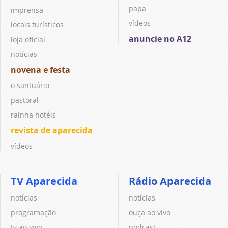
papa
imprensa
vídeos
locais turísticos
anuncie no A12
loja oficial
notícias
novena e festa
o santuário
pastoral
rainha hotéis
revista de aparecida
vídeos
TV Aparecida
Rádio Aparecida
notícias
notícias
programação
ouça ao vivo
tv ao vivo
podcast