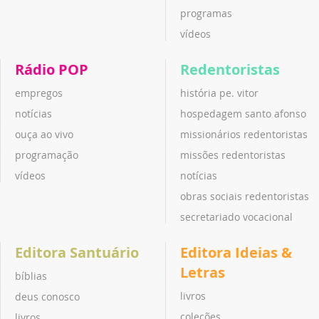
programas
vídeos
Rádio POP
Redentoristas
empregos
história pe. vitor
notícias
hospedagem santo afonso
ouça ao vivo
missionários redentoristas
programação
missões redentoristas
vídeos
notícias
obras sociais redentoristas
secretariado vocacional
Editora Santuário
Editora Ideias &
Letras
bíblias
livros
deus conosco
coleções
livros