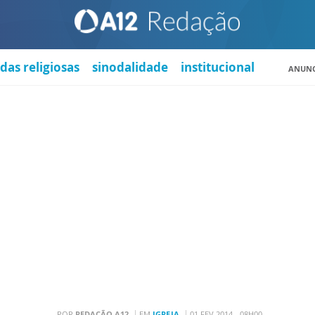
das religiosas
sinodalidade
institucional
ANUNC
POR
REDAÇÃO A12
EM
IGREJA
01 FEV 2014 - 08H00