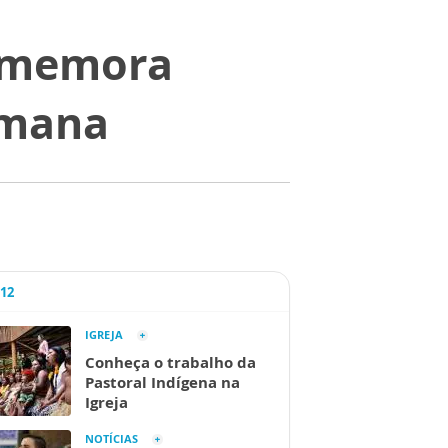
comemora
emana
A12
IGREJA
Conheça o trabalho da
Pastoral Indígena na
Igreja
NOTÍCIAS