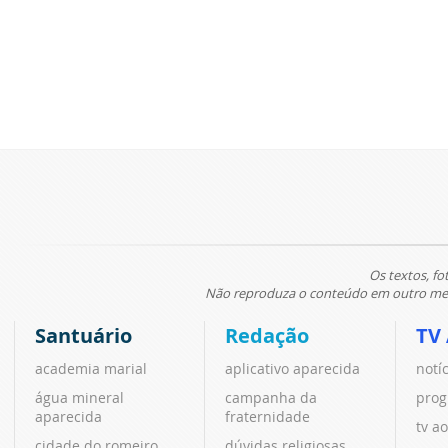
Os textos, fo
Não reproduza o conteúdo em outro meio
Santuário
Redação
TV
academia marial
aplicativo aparecida
notí
água mineral
campanha da
prog
aparecida
fraternidade
tv ao
cidade do romeiro
dúvidas religiosas