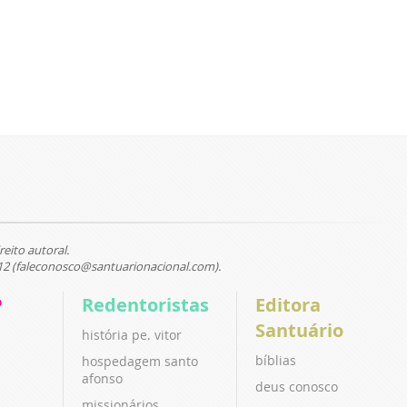
reito autoral.
12 (faleconosco@santuarionacional.com).
P
Redentoristas
Editora
Santuário
história pe. vitor
bíblias
hospedagem santo
afonso
deus conosco
missionários