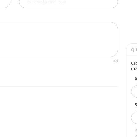
QU
500
Cad
me
S