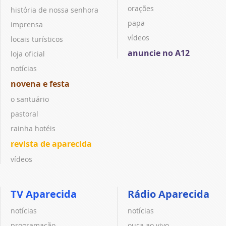
orações
história de nossa senhora
papa
imprensa
vídeos
locais turísticos
anuncie no A12
loja oficial
notícias
novena e festa
o santuário
pastoral
rainha hotéis
revista de aparecida
vídeos
TV Aparecida
Rádio Aparecida
notícias
notícias
programação
ouça ao vivo