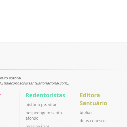
reito autoral.
12 (faleconosco@santuarionacional.com).
P
Redentoristas
Editora
Santuário
história pe. vitor
bíblias
hospedagem santo
afonso
deus conosco
missionários