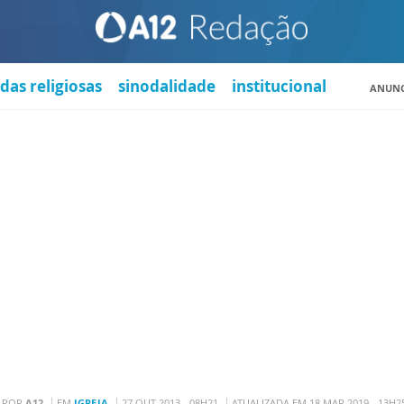
das religiosas
sinodalidade
institucional
ANUNC
POR
A12
EM
IGREJA
27 OUT 2013 - 08H21
ATUALIZADA EM 18 MAR 2019 - 13H2