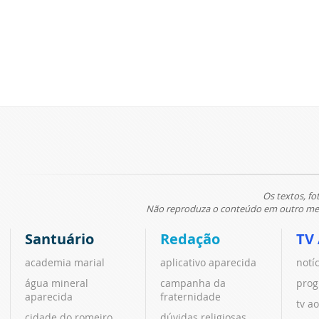
Os textos, fo
Não reproduza o conteúdo em outro meio
Santuário
Redação
TV
academia marial
aplicativo aparecida
notí
água mineral
campanha da
prog
aparecida
fraternidade
tv ao
cidade do romeiro
dúvidas religiosas