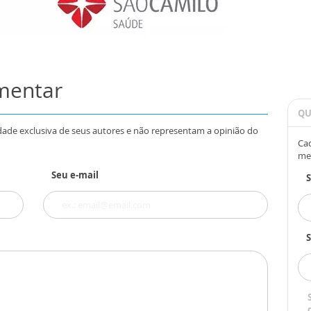
omentar
QU
dade exclusiva de seus autores e não representam a opinião do
Cad
me
Seu e-mail
S