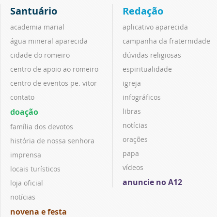
Santuário
Redação
academia marial
aplicativo aparecida
água mineral aparecida
campanha da fraternidade
cidade do romeiro
dúvidas religiosas
centro de apoio ao romeiro
espiritualidade
centro de eventos pe. vitor
igreja
contato
infográficos
doação
libras
notícias
família dos devotos
orações
história de nossa senhora
papa
imprensa
vídeos
locais turísticos
anuncie no A12
loja oficial
notícias
novena e festa