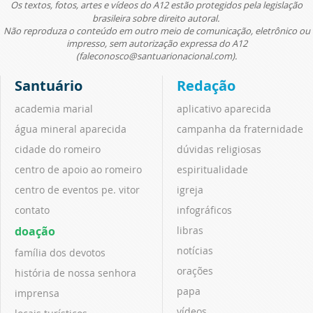
Os textos, fotos, artes e vídeos do A12 estão protegidos pela legislação
brasileira sobre direito autoral.
Não reproduza o conteúdo em outro meio de comunicação, eletrônico ou
impresso, sem autorização expressa do A12
(faleconosco@santuarionacional.com).
Santuário
Redação
academia marial
aplicativo aparecida
água mineral aparecida
campanha da fraternidade
cidade do romeiro
dúvidas religiosas
centro de apoio ao romeiro
espiritualidade
centro de eventos pe. vitor
igreja
contato
infográficos
doação
libras
notícias
família dos devotos
orações
história de nossa senhora
papa
imprensa
vídeos