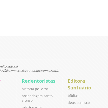
reito autoral.
12 (faleconosco@santuarionacional.com).
P
Redentoristas
Editora
Santuário
história pe. vitor
bíblias
hospedagem santo
afonso
deus conosco
missionários