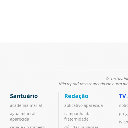
Os textos, fo
Não reproduza o conteúdo em outro meio
Santuário
Redação
TV
academia marial
aplicativo aparecida
notí
água mineral
campanha da
prog
aparecida
fraternidade
tv ao
cidade do romeiro
dúvidas religiosas