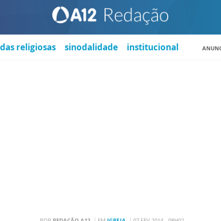
das religiosas
sinodalidade
institucional
ANUNC
POR
REDAÇÃO A12
EM
IGREJA
07 FEV 2014 - 08H02