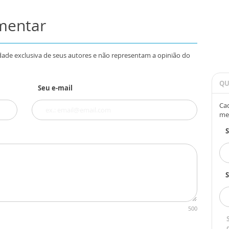
omentar
dade exclusiva de seus autores e não representam a opinião do
QU
Seu e-mail
Cad
me
S
500