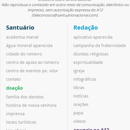
Não reproduza o conteúdo em outro meio de comunicação, eletrônico ou
impresso, sem autorização expressa do A12
(faleconosco@santuarionacional.com).
Santuário
Redação
academia marial
aplicativo aparecida
água mineral aparecida
campanha da fraternidade
cidade do romeiro
dúvidas religiosas
centro de apoio ao romeiro
espiritualidade
centro de eventos pe. vitor
igreja
contato
infográficos
doação
libras
notícias
família dos devotos
orações
história de nossa senhora
papa
imprensa
vídeos
locais turísticos
anuncie no A12