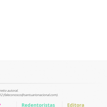
reito autoral.
12 (faleconosco@santuarionacional.com).
P
Redentoristas
Editora