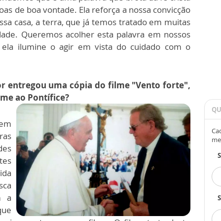
ssoas de boa vontade. Ela reforça a nossa convicção
a casa, a terra, que já temos tratado em muitas
dade. Queremos acolher esta palavra em nossos
ela ilumine o agir em vista do cuidado com o
r entregou uma cópia do filme "Vento forte",
lme ao Pontífice?
QU
 em
Cad
ras
me
des
tes
ida
sca
m a
S
que