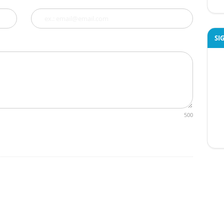
SI
500