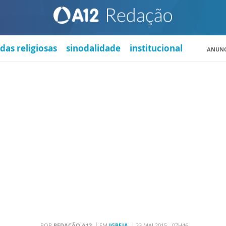
das religiosas
sinodalidade
institucional
ANUNC
POR
REDAÇÃO A12
EM
IGREJA
23 MAI 2015 - 07H46