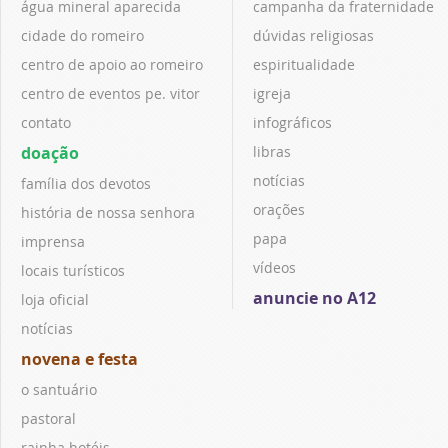
água mineral aparecida
campanha da fraternidade
cidade do romeiro
dúvidas religiosas
centro de apoio ao romeiro
espiritualidade
centro de eventos pe. vitor
igreja
contato
infográficos
doação
libras
notícias
família dos devotos
orações
história de nossa senhora
papa
imprensa
vídeos
locais turísticos
anuncie no A12
loja oficial
notícias
novena e festa
o santuário
pastoral
rainha hotéis