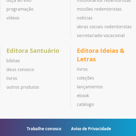
ouça ao vivo
missionários redentoristas
programação
missões redentoristas
vídeos
notícias
obras sociais redentoristas
secretariado vocacional
Editora Santuário
Editora Ideias &
Letras
bíblias
livros
deus conosco
coleções
livros
lançamentos
outros produtos
ebook
catálogo
Trabalhe conosco
Aviso de Privacidade