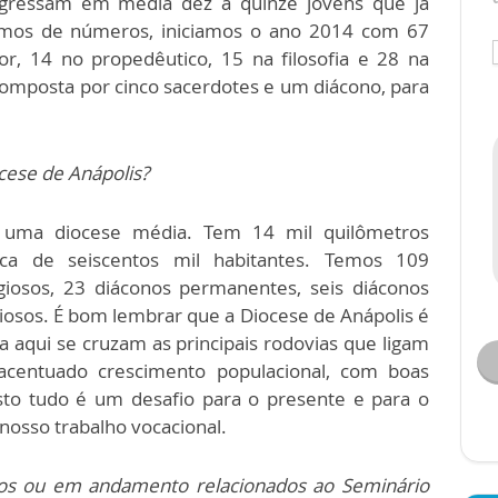
ngressam em média dez a quinze jovens que já
rmos de números, iniciamos o ano 2014 com 67
r, 14 no propedêutico, 15 na filosofia e 28 na
composta por cinco sacerdotes e um diácono, para
cese de Anápolis?
 uma diocese média. Tem 14 mil quilômetros
ca de seiscentos mil habitantes. Temos 109
igiosos, 23 diáconos permanentes, seis diáconos
igiosos. É bom lembrar que a Diocese de Anápolis é
eja aqui se cruzam as principais rodovias que ligam
acentuado crescimento populacional, com boas
sto tudo é um desafio para o presente e para o
 nosso trabalho vocacional.
uros ou em andamento relacionados ao Seminário