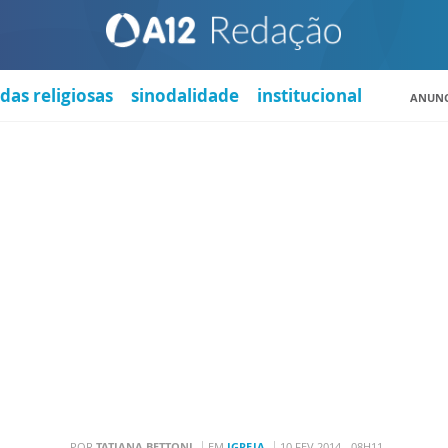
das religiosas
sinodalidade
institucional
ANUNC
POR
TATIANA BETTONI
EM
IGREJA
10 FEV 2014 - 08H11