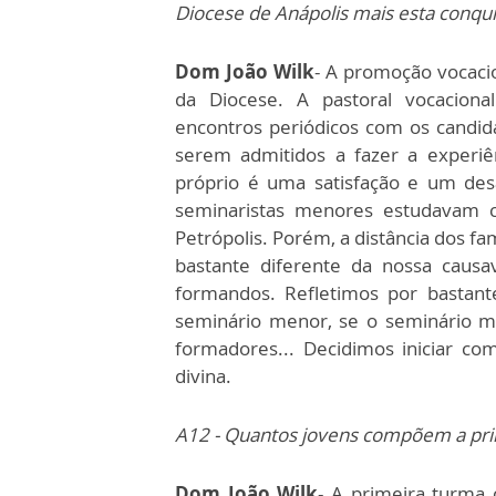
Diocese de Anápolis mais esta conqui
Dom João Wilk
- A promoção vocaci
da Diocese. A pastoral vocacion
encontros periódicos com os candid
serem admitidos a fazer a experiê
próprio é uma satisfação e um desa
seminaristas menores estudavam c
Petrópolis. Porém, a distância dos fam
bastante diferente da nossa caus
formandos. Refletimos por bastant
seminário menor, se o seminário m
formadores... Decidimos iniciar co
divina.
A12 - Quantos jovens compõem a pri
Dom João Wilk
- A primeira turma 