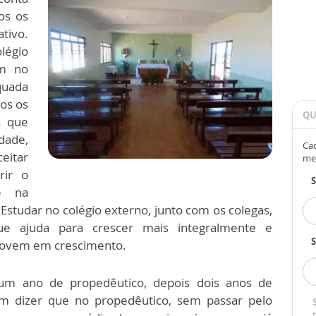
os os
tivo.
légio
am no
quada
os os
QU
s que
dade,
Cad
eitar
me
rir o
e na
studar no colégio externo, junto com os colegas,
ue ajuda para crescer mais integralmente e
S
jovem em crescimento.
m ano de propedêutico, depois dois anos de
bom dizer que no propedêutico, sem passar pelo