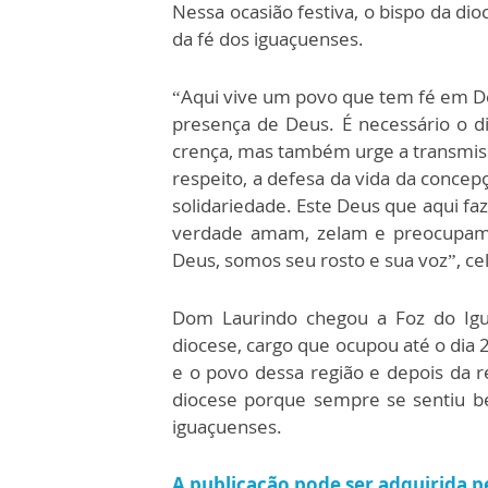
Nessa ocasião festiva, o bispo da di
da fé dos iguaçuenses.
“Aqui vive um povo que tem fé em De
presença de Deus. É necessário o diá
crença, mas também urge a transmiss
respeito, a defesa da vida da concepç
solidariedade. Este Deus que aqui fa
verdade amam, zelam e preocupam
Deus, somos seu rosto e sua voz”, ce
Dom Laurindo chegou a Foz do Igua
diocese, cargo que ocupou até o dia
e o povo dessa região e depois da r
diocese porque sempre se sentiu b
iguaçuenses.
A publicação pode ser adquirida pe