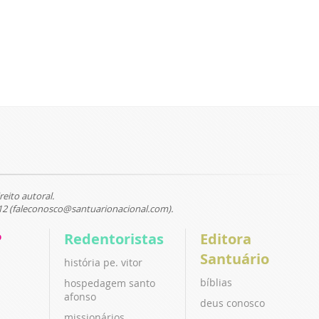
reito autoral.
12 (faleconosco@santuarionacional.com).
P
Redentoristas
Editora
Santuário
história pe. vitor
bíblias
hospedagem santo
afonso
deus conosco
missionários