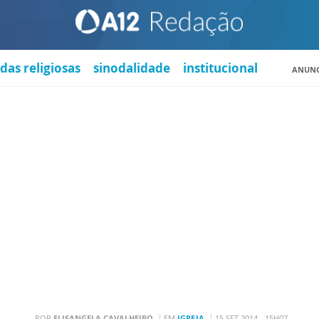
das religiosas
sinodalidade
institucional
ANUNC
POR
ELISANGELA CAVALHEIRO
EM
IGREJA
15 SET 2014 - 15H07