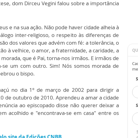
ocese, dom Dirceu Vegini falou sobre a importância
us e na sua ação. Não pode haver cidade alheia à
logo inter-religioso, o respeito às diferenças de
ão dos valores que advém com fé: a tolerância, o
ão à velhice, o amor, a fraternidade, a caridade, a
QU
z morada, que é Pai, torna-nos irmãos. E irmãos de
Cad
-se um com outro. Sim! Nós somos morada de
me
lebrou o bispo.
çú no dia 1º de março de 2002 para dirigir a
 20 de outubro de 2010. Aprendeu a amar a cidade
enúncia ao episcopado disse não querer deixar a
S
em acolhido e "encontrava-se em casa" entre os
lo site da Edições CNBB.