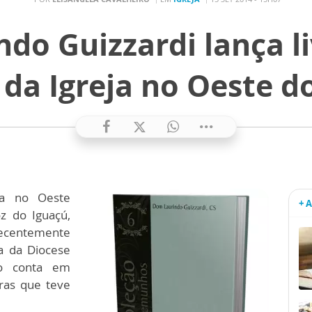
do Guizzardi lança li
 da Igreja no Oeste 
eja no Oeste
+ 
z do Iguaçú,
ecentemente
ia da Diocese
ão conta em
rras que teve