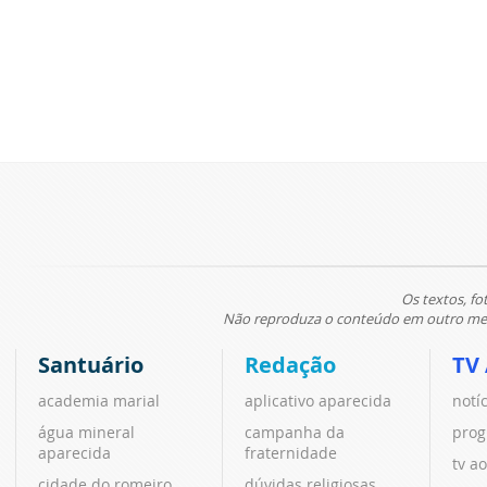
Os textos, fo
Não reproduza o conteúdo em outro meio
Santuário
Redação
TV
academia marial
aplicativo aparecida
notí
água mineral
campanha da
prog
aparecida
fraternidade
tv ao
cidade do romeiro
dúvidas religiosas