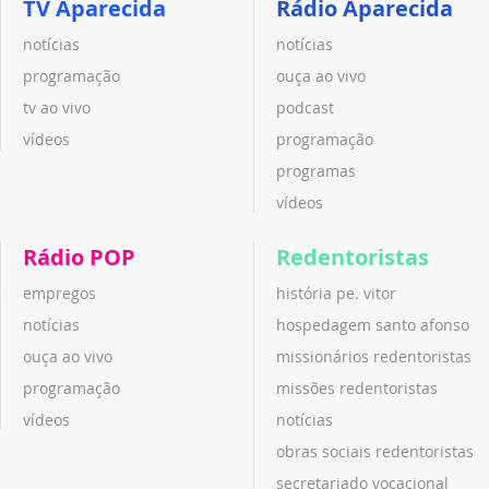
TV Aparecida
Rádio Aparecida
notícias
notícias
programação
ouça ao vivo
tv ao vivo
podcast
vídeos
programação
programas
vídeos
Rádio POP
Redentoristas
empregos
história pe. vitor
notícias
hospedagem santo afonso
ouça ao vivo
missionários redentoristas
programação
missões redentoristas
vídeos
notícias
obras sociais redentoristas
secretariado vocacional