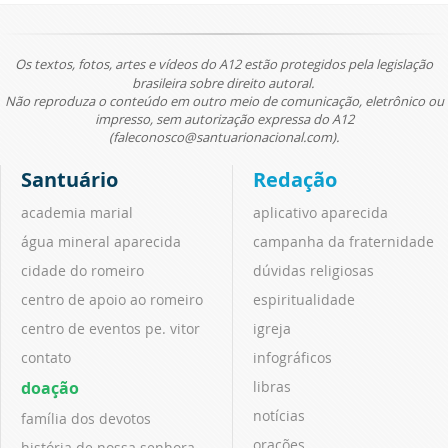
Os textos, fotos, artes e vídeos do A12 estão protegidos pela legislação
brasileira sobre direito autoral.
Não reproduza o conteúdo em outro meio de comunicação, eletrônico ou
impresso, sem autorização expressa do A12
(faleconosco@santuarionacional.com).
Santuário
Redação
academia marial
aplicativo aparecida
água mineral aparecida
campanha da fraternidade
cidade do romeiro
dúvidas religiosas
centro de apoio ao romeiro
espiritualidade
centro de eventos pe. vitor
igreja
contato
infográficos
doação
libras
notícias
família dos devotos
orações
história de nossa senhora