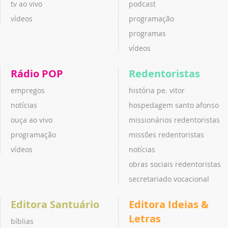
tv ao vivo
podcast
vídeos
programação
programas
vídeos
Rádio POP
Redentoristas
empregos
história pe. vitor
notícias
hospedagem santo afonso
ouça ao vivo
missionários redentoristas
programação
missões redentoristas
vídeos
notícias
obras sociais redentoristas
secretariado vocacional
Editora Santuário
Editora Ideias &
Letras
bíblias