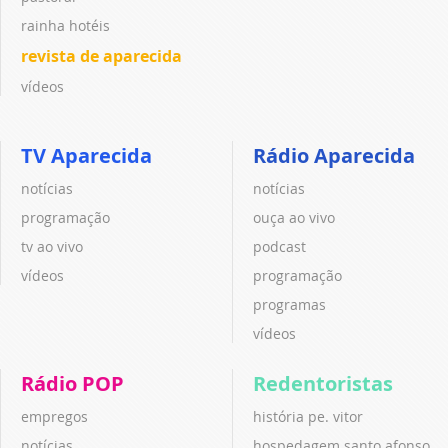
rainha hotéis
revista de aparecida
vídeos
TV Aparecida
Rádio Aparecida
notícias
notícias
programação
ouça ao vivo
tv ao vivo
podcast
vídeos
programação
programas
vídeos
Rádio POP
Redentoristas
empregos
história pe. vitor
notícias
hospedagem santo afonso