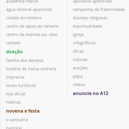
academia marial
aplicativo aparecida
água mineral aparecida
campanha da fraternidade
cidade do romeiro
dúvidas religiosas
centro de apoio ao romeiro
espiritualidade
centro de eventos pe. vitor
igreja
contato
infográficos
doação
libras
notícias
família dos devotos
orações
história de nossa senhora
papa
imprensa
vídeos
locais turísticos
anuncie no A12
loja oficial
notícias
novena e festa
o santuário
pastoral