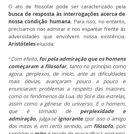
O ato de filosofar pode ser caracterizado pela
busca de resposta às interrogações acerca de
nossa condição humana
. Para isso, no entanto,
precisamos nos admirar e nos espantar frente às
adversidades que envolvem nossa existência.
Aristóteles
elucida:
“
Com efeito,
foi pela admiração que os homens
começaram a filosofar
, tanto no princípio como
agora; perplexos, de início, ante as dificuldades
mais óbvias, avançaram pouco a pouco e
enunciaram problemas a respeito das maiores,
como os fenômenos da Lua, do Sol e das estrelas,
assim como a gênese do universo. E o homem,
que é tomado de
perplexidade e
admiração,
julga-se
ignorante
(por isso o amigo
dos mitos é, em certo sentido, um
filósofo
, pois
também o
mito
é tecido de maravilhas); portanto,