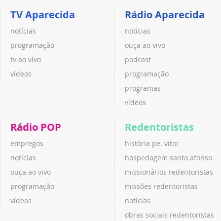
TV Aparecida
Rádio Aparecida
notícias
notícias
programação
ouça ao vivo
tv ao vivo
podcast
vídeos
programação
programas
vídeos
Rádio POP
Redentoristas
empregos
história pe. vitor
notícias
hospedagem santo afonso
ouça ao vivo
missionários redentoristas
programação
missões redentoristas
vídeos
notícias
obras sociais redentoristas