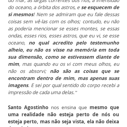
do mar, as largas correntes dos rios, a imensidão
do oceano, a órbita dos astros, e
se esquecem de
si mesmos
! Nem se admiram que eu fale dessas
coisas sem vê-las com os olhos; contudo, eu não
as poderia mencionar se esses montes, se essas
ondas, esses rios, esses astros, que eu vi, se esse
oceano,
no qual acredito pelo testemunho
alheio, eu não os visse na memória em toda
sua dimensão, como se estivessem diante de
mim
, mas quando eu os vi com meus olhos, eu
não os absorvi;
não são as coisas que se
encontram dentro de mim, mas apenas suas
imagens
. E sei por qual sentido do corpo recebi a
impressão de cada uma delas.”
Santo Agostinho
nos ensina que
mesmo que
uma realidade não esteja perto de nós ou
esteja perto, mas não seja vista, ela não deixa