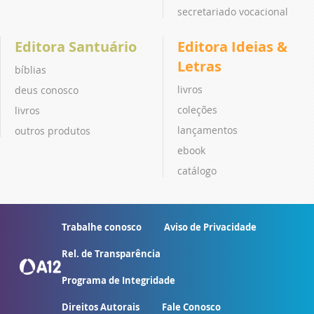
secretariado vocacional
Editora Santuário
Editora Ideias &
Letras
bíblias
livros
deus conosco
coleções
livros
lançamentos
outros produtos
ebook
catálogo
Trabalhe conosco
Aviso de Privacidade
Rel. de Transparência
Programa de Integridade
Direitos Autorais
Fale Conosco