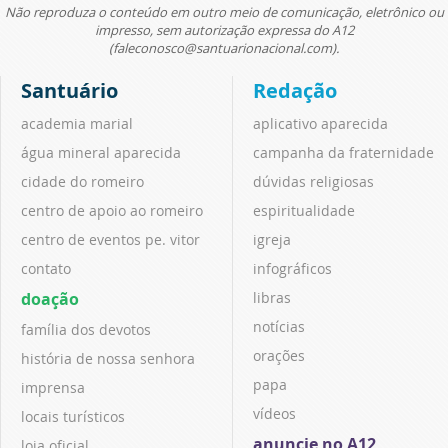
Não reproduza o conteúdo em outro meio de comunicação, eletrônico ou
impresso, sem autorização expressa do A12
(faleconosco@santuarionacional.com).
Santuário
Redação
academia marial
aplicativo aparecida
água mineral aparecida
campanha da fraternidade
cidade do romeiro
dúvidas religiosas
centro de apoio ao romeiro
espiritualidade
centro de eventos pe. vitor
igreja
contato
infográficos
doação
libras
notícias
família dos devotos
orações
história de nossa senhora
papa
imprensa
vídeos
locais turísticos
anuncie no A12
loja oficial