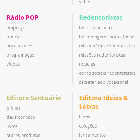
vídeos
Rádio POP
Redentoristas
empregos
história pe. vitor
notícias
hospedagem santo afonso
ouça ao vivo
missionários redentoristas
programação
missões redentoristas
vídeos
notícias
obras sociais redentoristas
secretariado vocacional
Editora Santuário
Editora Ideias &
Letras
bíblias
livros
deus conosco
coleções
livros
lançamentos
outros produtos