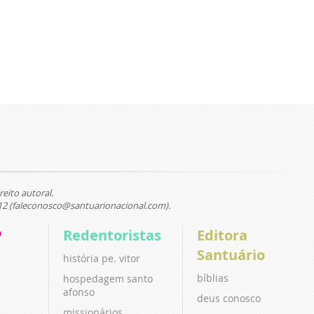
reito autoral.
12 (faleconosco@santuarionacional.com).
P
Redentoristas
Editora
Santuário
história pe. vitor
bíblias
hospedagem santo
afonso
deus conosco
missionários