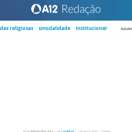
das religiosas
sinodalidade
institucional
ANUNC
POR
REDAÇÃO A12
EM
IGREJA
29 AGO 2015 - 07H56