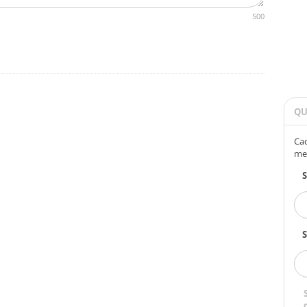
500
QU
Cad
me
S