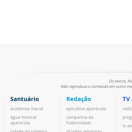
Os textos, fo
Não reproduza o conteúdo em outro meio
Santuário
Redação
TV
academia marial
aplicativo aparecida
notí
água mineral
campanha da
prog
aparecida
fraternidade
tv ao
cidade do romeiro
dúvidas religiosas