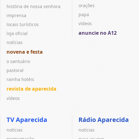
orações
história de nossa senhora
papa
imprensa
vídeos
locais turísticos
anuncie no A12
loja oficial
notícias
novena e festa
o santuário
pastoral
rainha hotéis
revista de aparecida
vídeos
TV Aparecida
Rádio Aparecida
notícias
notícias
programação
ouça ao vivo