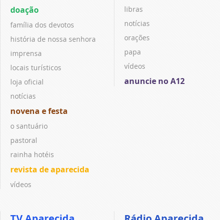
doação
libras
notícias
família dos devotos
orações
história de nossa senhora
papa
imprensa
vídeos
locais turísticos
anuncie no A12
loja oficial
notícias
novena e festa
o santuário
pastoral
rainha hotéis
revista de aparecida
vídeos
TV Aparecida
Rádio Aparecida