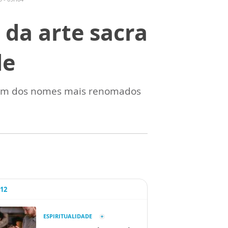
da arte sacra
de
ra um dos nomes mais renomados
A12
ESPIRITUALIDADE