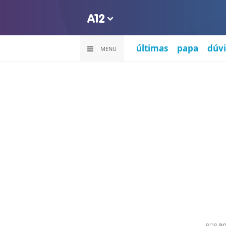
últimas
papa
dúvi
MENU
POR
P