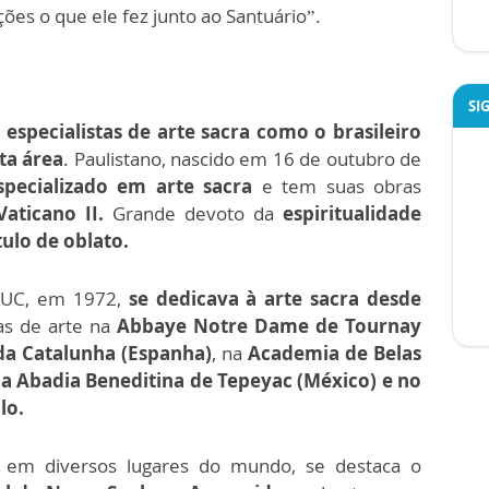
es o que ele fez junto ao Santuário”.
SI
r
especialistas de arte sacra como o brasileiro
ta área
. Paulistano, nascido em 16 de outubro de
pecializado em arte sacra
e tem suas obras
aticano II.
Grande devoto da
espiritualidade
tulo de oblato.
 PUC, em 1972,
se dedicava à arte sacra desde
as de arte na
Abbaye Notre Dame de Tournay
da Catalunha (Espanha)
, na
Academia de Belas
 na Abadia Beneditina de Tepeyac (México) e no
lo.
os em diversos lugares do mundo, se destaca o