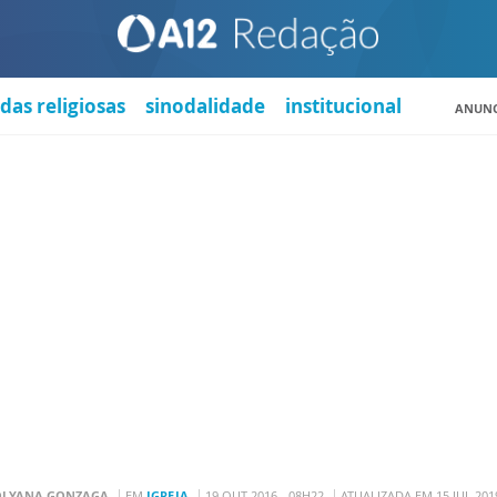
das religiosas
sinodalidade
institucional
ANUNC
OLYANA GONZAGA
EM
IGREJA
19 OUT 2016 - 08H22
ATUALIZADA EM 15 JUL 201