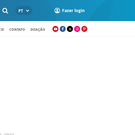
Fazer login
PT
IE
CONTATO
DOAÇÃO
9 - 09H04