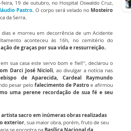
feira, 19 de outubro, no Hospital Oswaldo Cruz,
láudio Pastro.
O corpo será velado no
Mosteiro
ca da Serra.
15 dias e morreu em decorrência de um Acidente
ultamento aconteceu às 16h, no cemitério do
m
ação de graças por sua vida e ressurreição.
m sua casa este servo bom e fiel!”, declarou o
om Darci José Nicioli
, ao divulgar a notícia nas
cebispo de Aparecida,
Cardeal Raymundo
ndo pesar pelo
falecimento de Pastro
e afirmou
mo uma perene recordação de sua fé e seu
artista sacro em inúmeras obras realizadas
no exterior
, sua maior obra, porém, fruto de seu
aria se encontra na
Basílica Nacional da