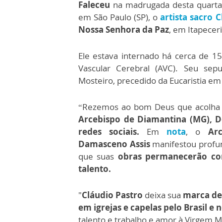
Faleceu
na madrugada desta quarta-
em São Paulo (SP), o
artista sacro C
Nossa Senhora da Paz
, em Itapeceri
Ele estava internado há cerca de 
Vascular Cerebral (AVC). Seu sep
Mosteiro, precedido da Eucaristia e
“Rezemos ao bom Deus que acolha e
Arcebispo de Diamantina (MG),
D
redes sociais.
Em
nota
, o
Ar
Damasceno Assis
manifestou profu
que suas
obras permanecerão co
talento.
"
Cláudio Pastro
deixa sua
marca de 
em igrejas e capelas pelo Brasil e 
talento e trabalho e amor à Virgem M