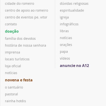
cidade do romeiro
dúvidas religiosas
centro de apoio ao romeiro
espiritualidade
centro de eventos pe. vitor
igreja
contato
infográficos
doação
libras
notícias
família dos devotos
orações
história de nossa senhora
papa
imprensa
vídeos
locais turísticos
anuncie no A12
loja oficial
notícias
novena e festa
o santuário
pastoral
rainha hotéis