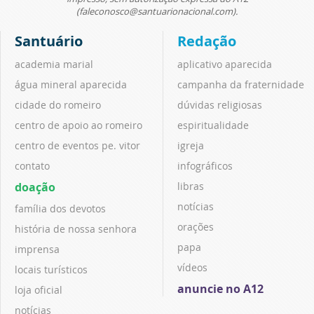
(faleconosco@santuarionacional.com).
Santuário
Redação
academia marial
aplicativo aparecida
água mineral aparecida
campanha da fraternidade
cidade do romeiro
dúvidas religiosas
centro de apoio ao romeiro
espiritualidade
centro de eventos pe. vitor
igreja
contato
infográficos
doação
libras
notícias
família dos devotos
orações
história de nossa senhora
papa
imprensa
vídeos
locais turísticos
anuncie no A12
loja oficial
notícias