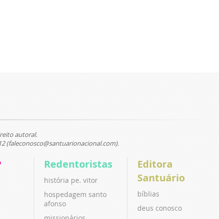
reito autoral.
12 (faleconosco@santuarionacional.com).
P
Redentoristas
Editora
Santuário
história pe. vitor
bíblias
hospedagem santo
afonso
deus conosco
missionários