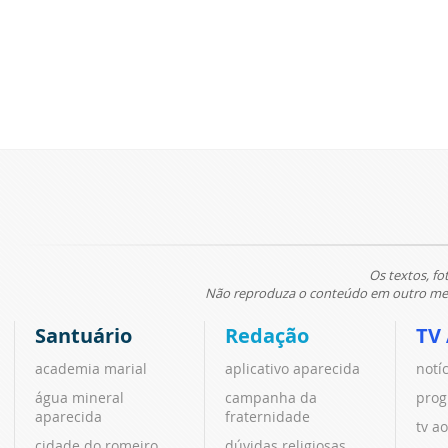
Os textos, fo
Não reproduza o conteúdo em outro meio
Santuário
Redação
TV
academia marial
aplicativo aparecida
notí
água mineral
campanha da
prog
aparecida
fraternidade
tv ao
cidade do romeiro
dúvidas religiosas