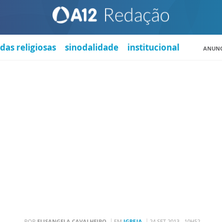
das religiosas
sinodalidade
institucional
ANUNC
POR
ELISANGELA CAVALHEIRO
EM
IGREJA
24 SET 2013 - 10H52